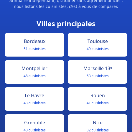
Annuaire indépendant, gratuit et sans agrément officiel :
nous listons les cuisinistes, c’est à vous de comparer.
Villes principales
Bordeaux
Toulouse
51 cuisinistes
49 cuisinistes
Montpellier
Marseille 13ᵉ
48 cuisinistes
53 cuisinistes
Le Havre
Rouen
43 cuisinistes
41 cuisinistes
Grenoble
Nice
40 cuisinistes
32 cuisinistes