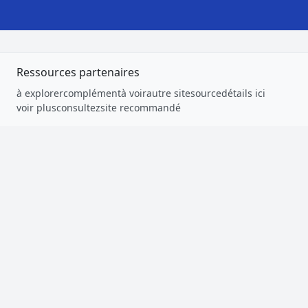
Ressources partenaires
à explorer
complément
à voir
autre site
source
détails ici
voir plus
consultez
site recommandé