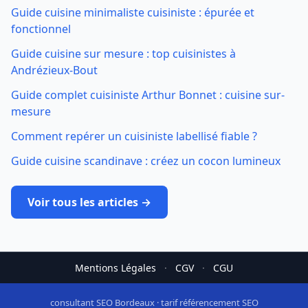
Guide cuisine minimaliste cuisiniste : épurée et
fonctionnel
Guide cuisine sur mesure : top cuisinistes à
Andrézieux-Bout
Guide complet cuisiniste Arthur Bonnet : cuisine sur-
mesure
Comment repérer un cuisiniste labellisé fiable ?
Guide cuisine scandinave : créez un cocon lumineux
Voir tous les articles →
Mentions Légales
·
CGV
·
CGU
consultant SEO Bordeaux
·
tarif référencement SEO