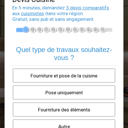
Devis Cuisine
En 5 minutes, demandez
3 devis comparatif
aux
cuisinistes
dans votre région.
Gratuit, sans pub et sans engagement.
1
2
3
4
5
6
7
8
9
10
11
12
Quel type de travaux souhaite
vous ?
Fourniture et pose de la cuisine